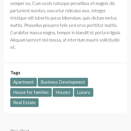
semper eu. Cum sociis natoque penatibus et magnis dis
parturient montes, nascetur ridiculus mus. Integer
tristique elit lobortis purus bibendum, quis dictum metus
mattis. Phasellus posuere felis sed eros porttitor mattis.
Curabitur massa magna, tempor in blandit id, porta in ligula.
Aliquam laoreet nisl massa, at interdum mauris sollicitudin
et.
Tags
Apartment
Business Development
House for families
Houzez
Luxury
Real Estate