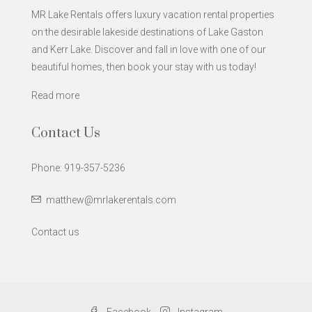
MR Lake Rentals offers luxury vacation rental properties
on the desirable lakeside destinations of Lake Gaston
and Kerr Lake. Discover and fall in love with one of our
beautiful homes, then book your stay with us today!
Read more
Contact Us
Phone: 919-357-5236
matthew@mrlakerentals.com
Contact us
Facebook
Instagram